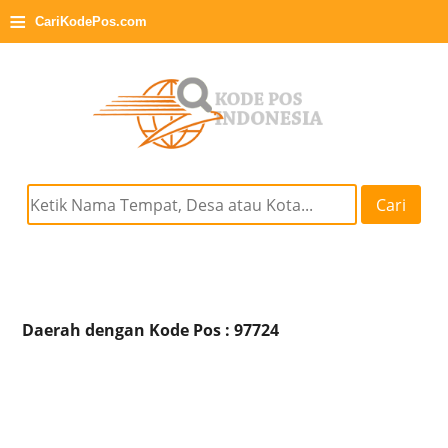
≡
CariKodePos.com
Cari
Daerah dengan Kode Pos : 97724