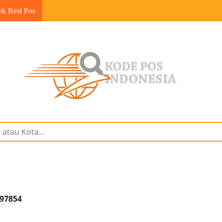
ek Resi Pos
 97854