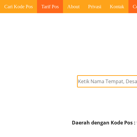
Cari Kode Pos
Tarif Pos
About
Privasi
Kontak
C
Daerah dengan Kode Pos :