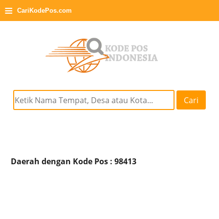
≡
CariKodePos.com
Cari
Daerah dengan Kode Pos : 98413