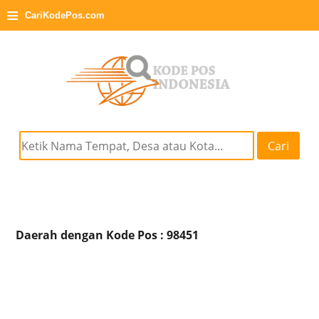
≡
CariKodePos.com
Cari
Daerah dengan Kode Pos : 98451