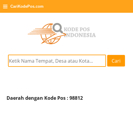
≡
CariKodePos.com
Cari
Daerah dengan Kode Pos : 98812