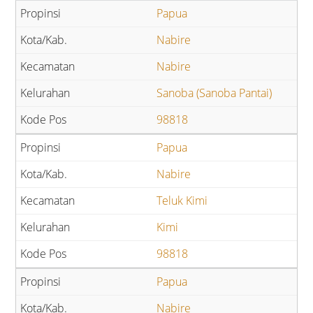
Papua
Nabire
Nabire
Sanoba (Sanoba Pantai)
98818
Papua
Nabire
Teluk Kimi
Kimi
98818
Papua
Nabire