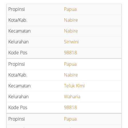
Papua
Nabire
Nabire
Siriwini
98818
Papua
Nabire
Teluk Kimi
Waharia
98818
Papua