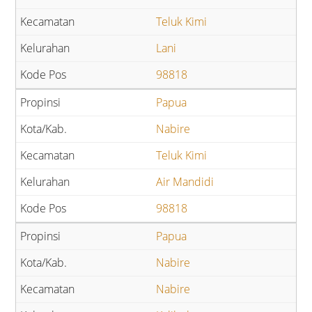
Teluk Kimi
Lani
98818
Papua
Nabire
Teluk Kimi
Air Mandidi
98818
Papua
Nabire
Nabire