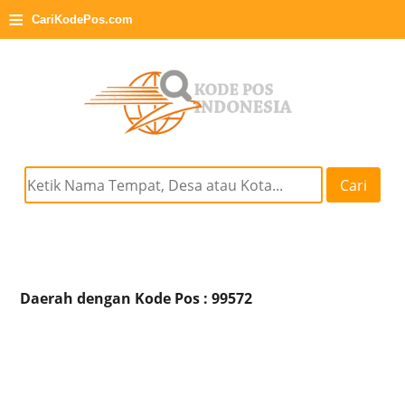
≡
CariKodePos.com
Cari
Daerah dengan Kode Pos : 99572