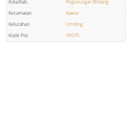
Pegunungan Bintang
Kawor
Umding
99575