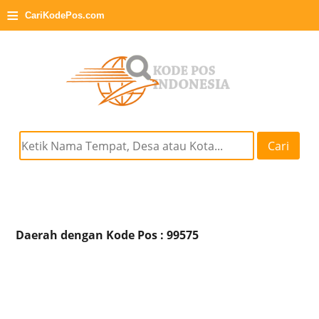
≡
CariKodePos.com
Cari
Daerah dengan Kode Pos : 99575