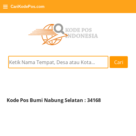
≡
CariKodePos.com
Cari
Kode Pos Bumi Nabung Selatan : 34168