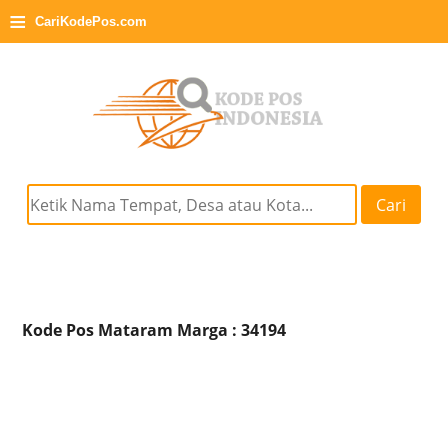
≡
CariKodePos.com
Cari
Kode Pos Mataram Marga : 34194