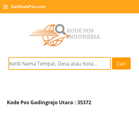
≡
CariKodePos.com
Cari
Kode Pos Gadingrejo Utara : 35372