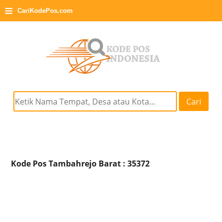
≡
CariKodePos.com
Cari
Kode Pos Tambahrejo Barat : 35372