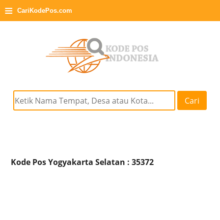
≡
CariKodePos.com
Cari
Kode Pos Yogyakarta Selatan : 35372