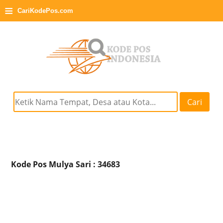
≡
CariKodePos.com
Cari
Kode Pos Mulya Sari : 34683