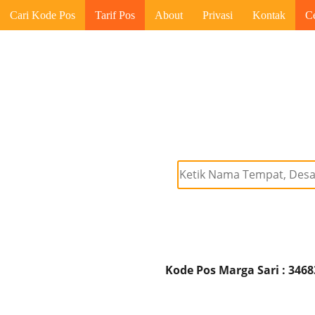
Cari Kode Pos
Tarif Pos
About
Privasi
Kontak
C
Kode Pos Marga Sari : 3468