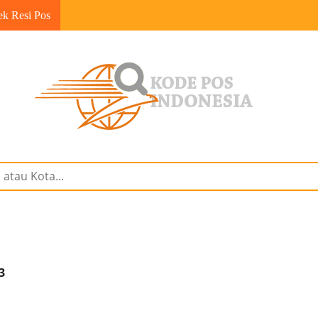
ek Resi Pos
3