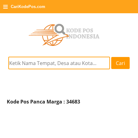
≡
CariKodePos.com
Cari
Kode Pos Panca Marga : 34683