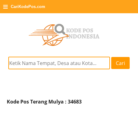
≡
CariKodePos.com
Cari
Kode Pos Terang Mulya : 34683