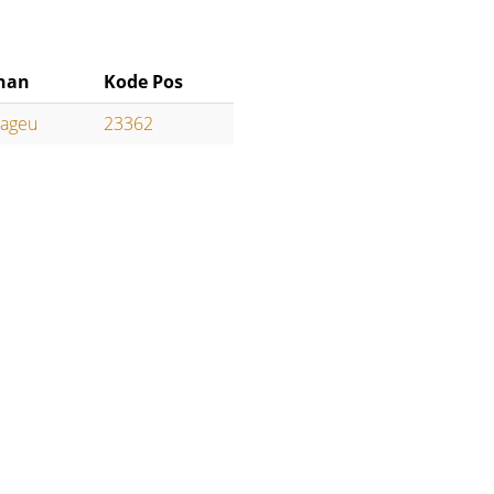
han
Kode Pos
Pageu
23362