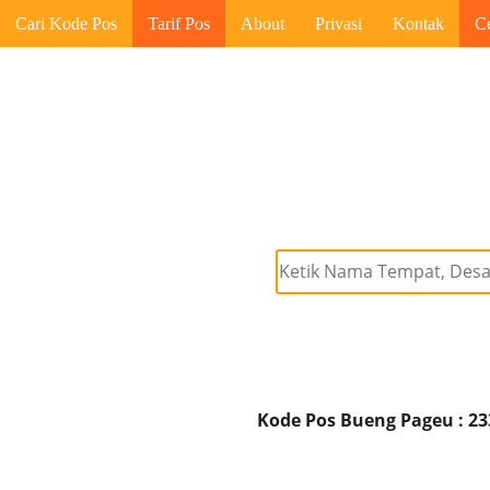
Cari Kode Pos
Tarif Pos
About
Privasi
Kontak
C
Kode Pos Bueng Pageu : 23