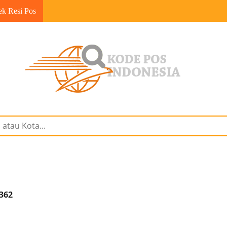
ek Resi Pos
362