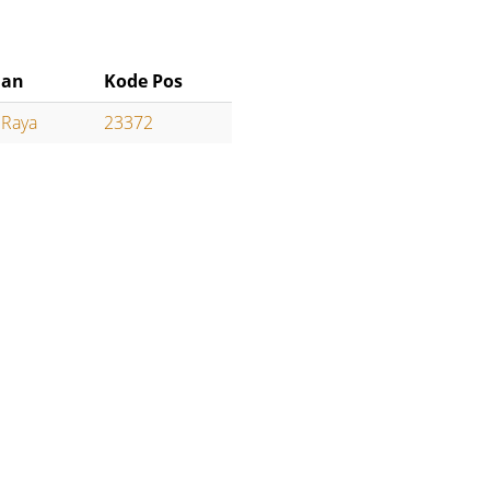
han
Kode Pos
 Raya
23372