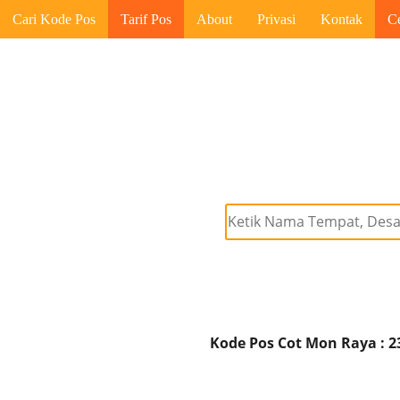
Cari Kode Pos
Tarif Pos
About
Privasi
Kontak
C
Kode Pos Cot Mon Raya : 2