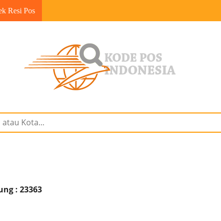
ek Resi Pos
ng : 23363