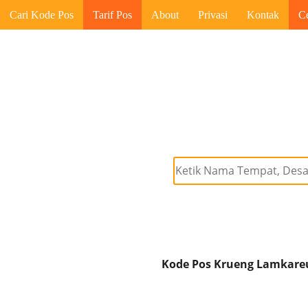
Cari Kode Pos
Tarif Pos
About
Privasi
Kontak
C
Kode Pos Krueng Lamkareu