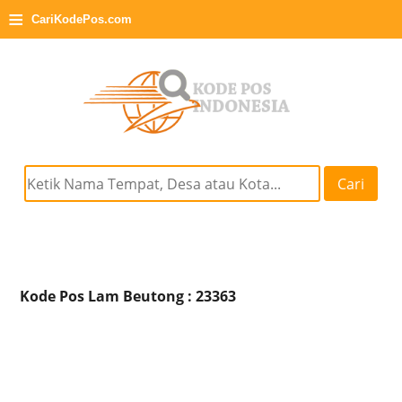
≡
CariKodePos.com
Cari
Kode Pos Lam Beutong : 23363