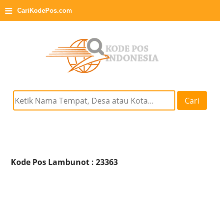
≡
CariKodePos.com
Cari
Kode Pos Lambunot : 23363