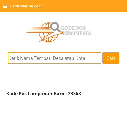
≡
CariKodePos.com
Cari
Kode Pos Lampanah Baro : 23363