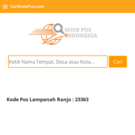
≡
CariKodePos.com
Cari
Kode Pos Lampanah Ranjo : 23363