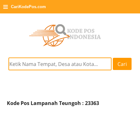
≡
CariKodePos.com
Cari
Kode Pos Lampanah Teungoh : 23363