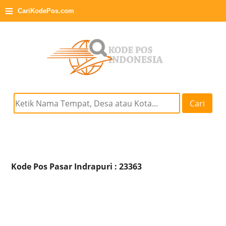
≡
CariKodePos.com
Cari
Kode Pos Pasar Indrapuri : 23363