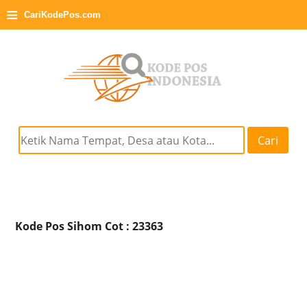
≡
CariKodePos.com
Cari
Kode Pos Sihom Cot : 23363