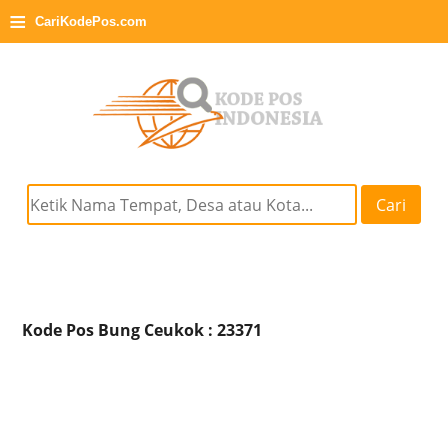
≡
CariKodePos.com
Cari
Kode Pos Bung Ceukok : 23371