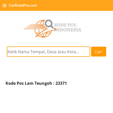
≡
CariKodePos.com
Cari
Kode Pos Lam Teungoh : 23371