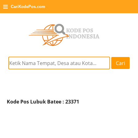
≡
CariKodePos.com
Cari
Kode Pos Lubuk Batee : 23371