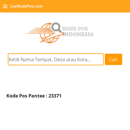
≡
CariKodePos.com
Cari
Kode Pos Pantee : 23371