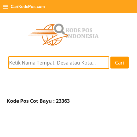
≡
CariKodePos.com
Cari
Kode Pos Cot Bayu : 23363