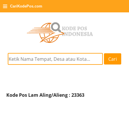
≡
CariKodePos.com
Cari
Kode Pos Lam Aling/Alieng : 23363