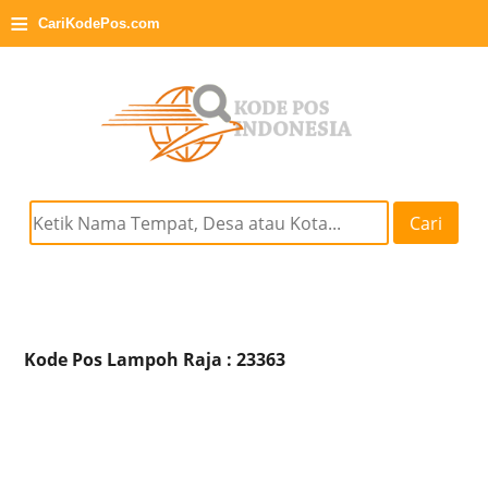
≡
CariKodePos.com
Cari
Kode Pos Lampoh Raja : 23363