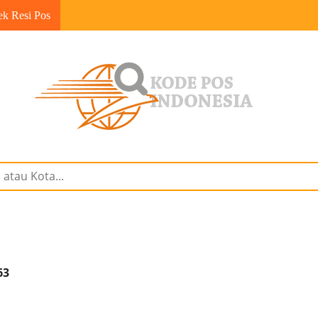
ek Resi Pos
63