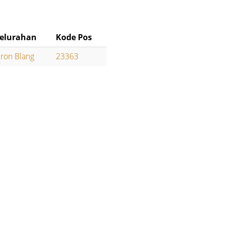
elurahan
Kode Pos
iron Blang
23363