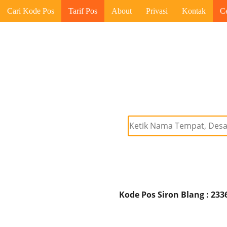
Cari Kode Pos
Tarif Pos
About
Privasi
Kontak
C
Kode Pos Siron Blang : 233