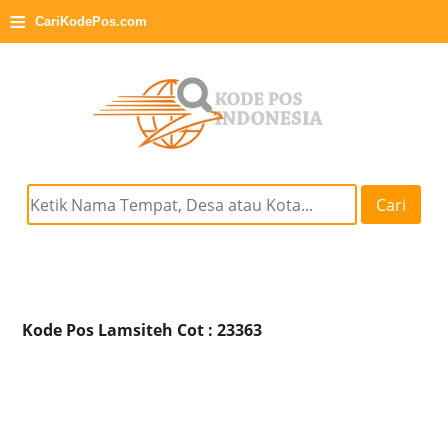
≡
CariKodePos.com
Cari
Kode Pos Lamsiteh Cot : 23363