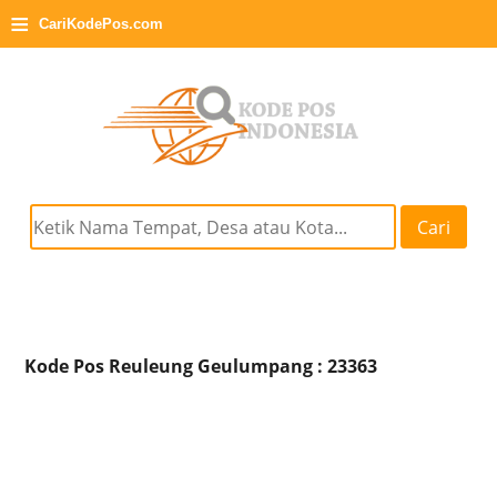
≡
CariKodePos.com
Cari
Kode Pos Reuleung Geulumpang : 23363