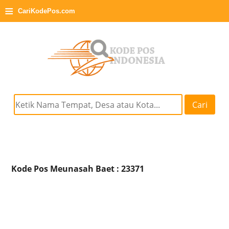
≡
CariKodePos.com
Cari
Kode Pos Meunasah Baet : 23371