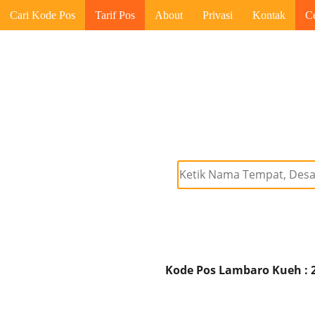
Cari Kode Pos
Tarif Pos
About
Privasi
Kontak
C
Kode Pos Lambaro Kueh : 