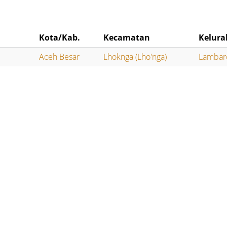
Kota/Kab.
Kecamatan
Kelur
Aceh Besar
Lhoknga (Lho'nga)
Lambar