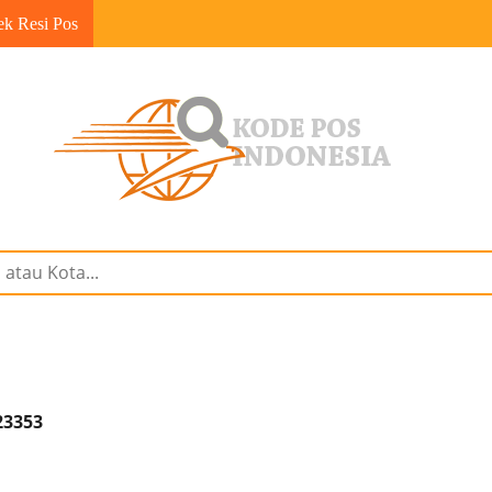
ek Resi Pos
23353