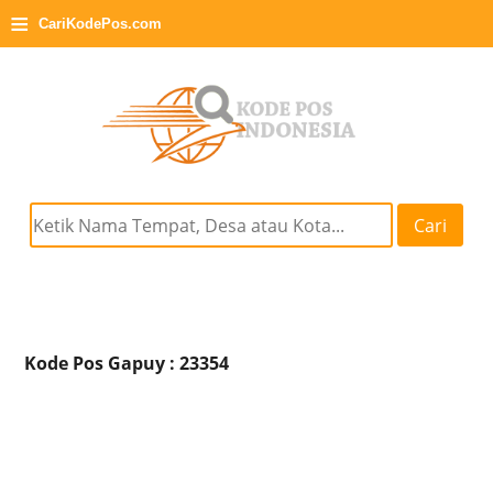
≡
CariKodePos.com
Cari
Kode Pos Gapuy : 23354