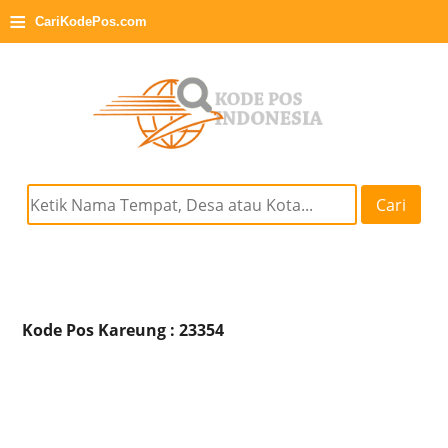
≡
CariKodePos.com
Cari
Kode Pos Kareung : 23354