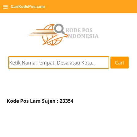
≡
CariKodePos.com
Cari
Kode Pos Lam Sujen : 23354