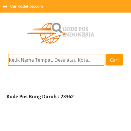
≡
CariKodePos.com
Cari
Kode Pos Bung Daroh : 23362