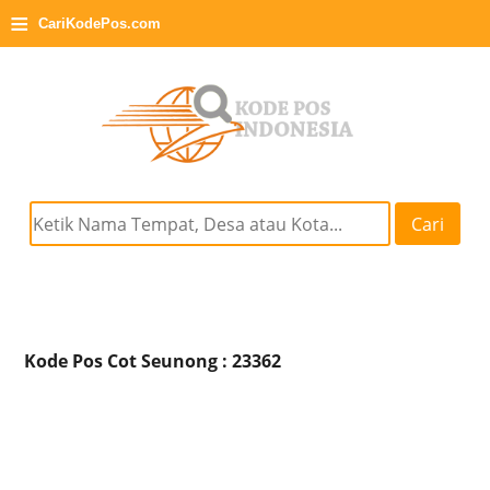
≡
CariKodePos.com
Cari
Kode Pos Cot Seunong : 23362