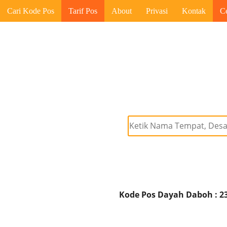
Cari Kode Pos
Tarif Pos
About
Privasi
Kontak
C
Kode Pos Dayah Daboh : 2