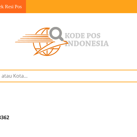
ek Resi Pos
3362