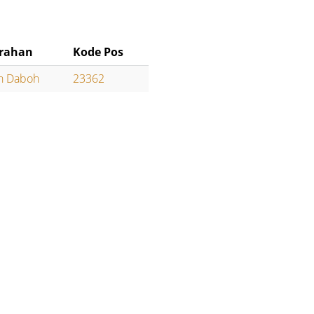
rahan
Kode Pos
h Daboh
23362