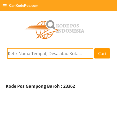
≡
CariKodePos.com
Cari
Kode Pos Gampong Baroh : 23362