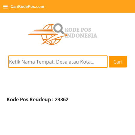
≡
CariKodePos.com
Cari
Kode Pos Reudeup : 23362