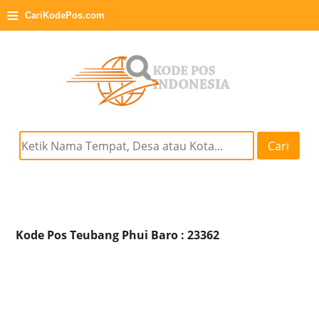
≡
CariKodePos.com
Cari
Kode Pos Teubang Phui Baro : 23362