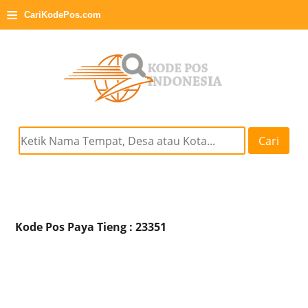
≡
CariKodePos.com
Cari
Kode Pos Paya Tieng : 23351