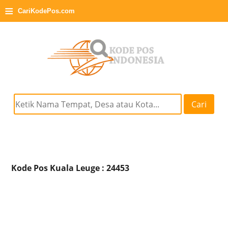
≡
CariKodePos.com
Cari
Kode Pos Kuala Leuge : 24453